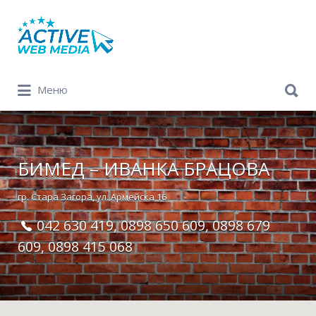
Search
for:
Search
Меню
for:
БИМЕД – ИВАНКА БРАЦОВА
гр. Стара Загора, ул. Армейска 16
042 630 419, 0898 650 609, 0898 679
609, 0898 415 068