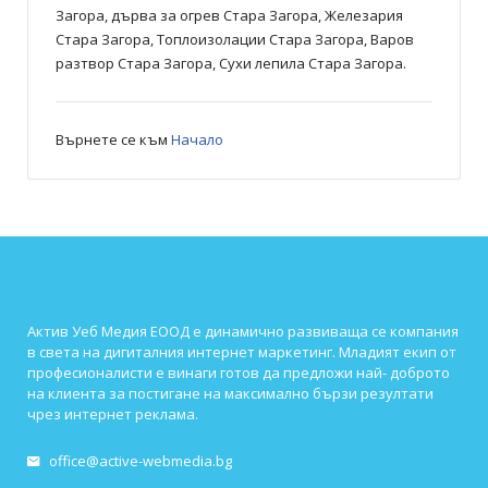
Загора, дърва за огрев Стара Загора, Железария
Стара Загора, Топлоизолации Стара Загора, Варов
разтвор Стара Загора, Сухи лепила Стара Загора.
Върнете се към
Начало
Актив Уеб Медия ЕООД е динамично развиваща се компания
в света на дигиталния интернет маркетинг. Младият екип от
професионалисти е винаги готов да предложи най- доброто
на клиента за постигане на максимално бързи резултати
чрез интернет реклама.
office@active-webmedia.bg