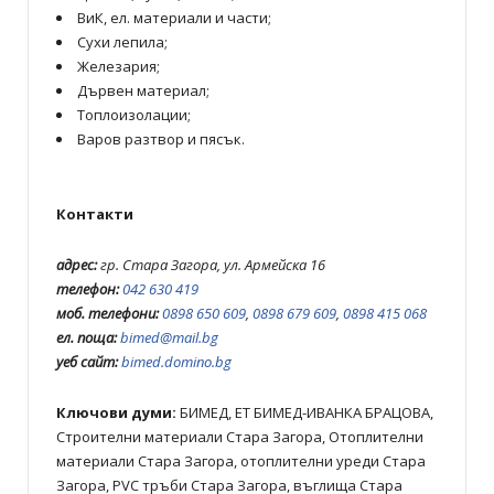
ВиК, ел. материали и части;
Сухи лепила;
Железария;
Дървен материал;
Топлоизолации;
Варов разтвор и пясък.
Контакти
адрес:
гр. Стара Загора, ул. Армейска 16
телефон:
042 630 419
моб. телефони:
0898 650 609
,
0898 679 609
,
0898 415 068
ел. поща:
bimed@mail.bg
уеб сайт:
bimed.domino.bg
Ключови думи:
БИМЕД, ЕТ БИМЕД-ИВАНКА БРАЦОВА,
Строителни материали Стара Загора, Отоплителни
материали Стара Загора, отоплителни уреди Стара
Загора, PVC тръби Стара Загора, въглища Стара