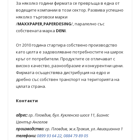
За няколко години фирмата се превръща в една от
водещите компании в този сектор. Развива успешно
няколко търговски марки
/
MAXXPAPER,PAPERDESING
/, паралелно със
собствената марка
DENI
.
От 2010 година стартира собствено производство
като целта е задоволяване потребностите на широк
кръг от потребители. Продуктите се отличават с
високо качество, разнообразие и конкурентни цени.
Фирмата осъществява дистрибуция на едро и
дребно със собствен транспорт на територията на
цялата страна.
Контакти
адрес:
гр. Пловдив, бул. Кукленско шосе 11, Бизнес
Център Ангелов
производство:
гр. Пловдив, ж.к.Тракия, ул. Авиационна 1
телефони:
0899 93 64 22
,
0884 79 89 05