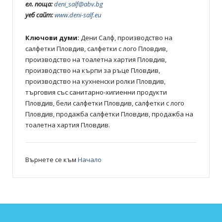
ел. поща:
deni_salf@abv.bg
уеб сайт:
www.deni-salf.eu
Ключови думи:
Дени Салф, производство на
салфетки Пловдив, салфетки с лого Пловдив,
производство на тоалетна хартия Пловдив,
производство на кърпи за ръце Пловдив,
производство на кухненски ролки Пловдив,
търговия със санитарно-хигиенни продукти
Пловдив, бели салфетки Пловдив, салфетки с лого
Пловдив, продажба салфетки Пловдив, продажба на
тоалетна хартия Пловдив.
Върнете се към
Начало