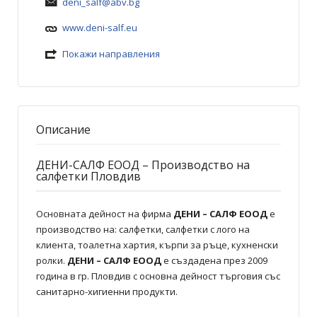
deni_salf@abv.bg
www.deni-salf.eu
Покажи направления
Описание
ДЕНИ-САЛФ ЕООД – Производство на
салфетки Пловдив
Основната дейност на фирма
ДЕНИ – САЛФ ЕООД
е
производство нa: салфетки, салфетки с лого на
клиента, тоалетна хартия, кърпи за ръце, кухненски
ролки.
ДЕНИ – САЛФ ЕООД
е създадена през 2009
година в гр. Пловдив с основна дейност търговия със
санитарно-хигиенни продукти.