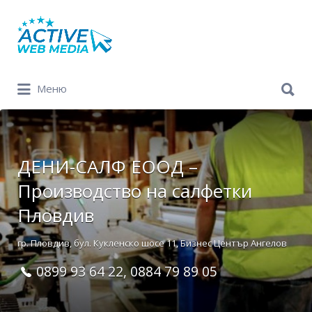
Search
for:
Search
Меню
for:
ДЕНИ-САЛФ ЕООД –
Производство на салфетки
Пловдив
гр. Пловдив, бул. Кукленско шосе 11, Бизнес Център Ангелов
0899 93 64 22, 0884 79 89 05