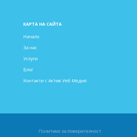
КАРТА НА САЙТА
Начало
За нас
Услуги
Блог
Контакти с Актив Уеб Медия
Политики за поверителност