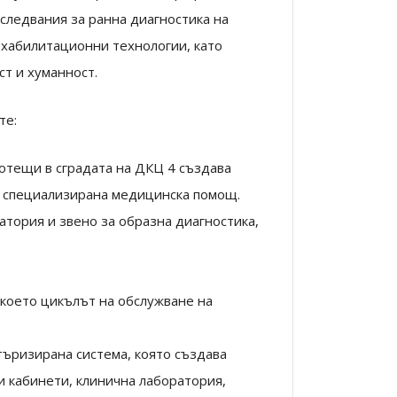
следвания за ранна диагностика на
ехабилитационни технологии, като
ст и хуманност.
те:
отещи в сградата на ДКЦ 4 създава
а специализирана медицинска помощ.
атория и звено за образна диагностика,
с което цикълът на обслужване на
ъризирана система, която създава
и кабинети, клинична лаборатория,