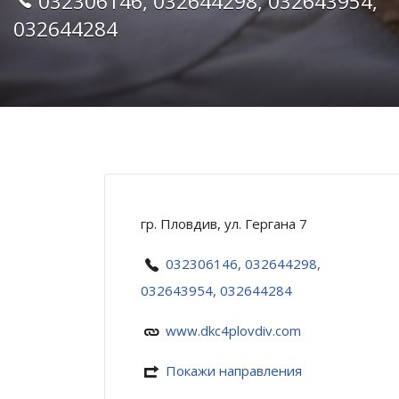
032306146, 032644298, 032643954,
032644284
гр. Пловдив, ул. Гергана 7
032306146, 032644298,
032643954, 032644284
www.dkc4plovdiv.com
Покажи направления