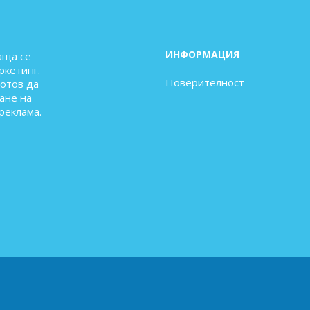
ИНФОРМАЦИЯ
аща се
ркетинг.
Поверителност
готов да
ане на
реклама.