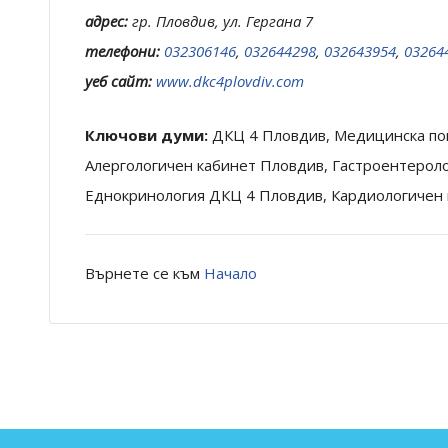
адрес:
гр. Пловдив, ул. Гергана 7
телефони:
032306146
,
032644298
,
032643954
,
03264
уеб сайт:
www.dkc4plovdiv.com
Ключови думи:
ДКЦ 4 Пловдив, Медицинска по
Алергологичен кабинет Пловдив, Гастроентерол
Еднокринология ДКЦ 4 Пловдив, Кардиологичен 
Върнете се към
Начало