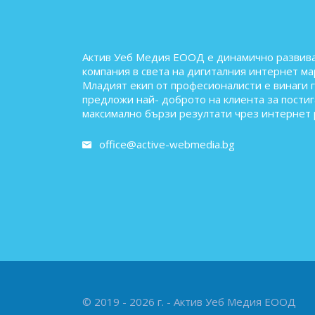
Актив Уеб Медия ЕООД е динамично развив
компания в света на дигиталния интернет ма
Младият екип от професионалисти е винаги 
предложи най- доброто на клиента за постиг
максимално бързи резултати чрез интернет 
office@active-webmedia.bg
© 2019 - 2026 г. - Актив Уеб Медия ЕООД