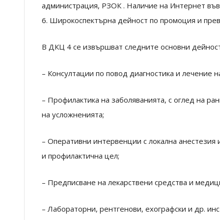
администрация, РЗОК . Наличие на Интернет във
6. Широкоспектърна дейност по промоция и прев
В ДКЦ 4 се извършват следните основни дейност
– Консултации по повод диагностика и лечение н
– Профилактика на заболяванията, с оглед на ра
на усложненията;
– Оперативни интервенции с локална анестезия 
и профилактична цел;
– Предписване на лекарствени средства и медиц
– Лабораторни, рентгенови, ехографски и др. ин