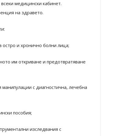
 всеки медицински кабинет.
енция на здравето.
и:
а остро и хронично болни лица;
нното им откриване и предотвратяване
и манипулации с диагностична, лечебна
ински пособия;
струментални изследвания с