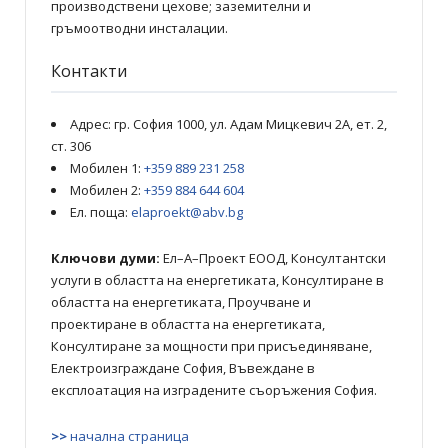
производствени цехове; заземителни и
гръмоотводни инсталации.
Контакти
Адрес: гр. София 1000, ул. Адам Мицкевич 2А, ет. 2,
ст. 306
Мобилен 1:
+359 889 231 258
Мобилен 2:
+359 884 644 604
Ел. поща:
elaproekt@abv.bg
Ключови думи:
Ел–А–Проект ЕООД, Консултантски
услуги в областта на енергетиката, Консултиране в
областта на енергетиката, Проучване и
проектиране в областта на енергетиката,
Консултиране за мощности при присъединяване,
Електроизграждане София, Въвеждане в
експлоатация на изградените съоръжения София.
>>
начална страница