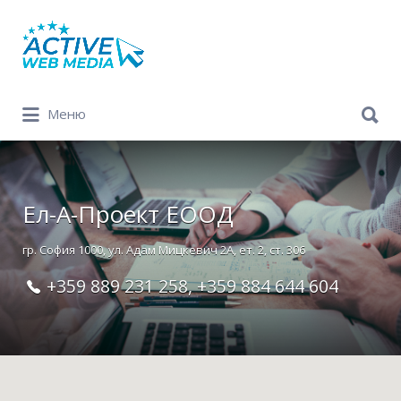
Search
for:
Search
Меню
for:
Ел-А-Проект ЕООД
гр. София 1000, ул. Адам Мицкевич 2А, ет. 2, ст. 306
+359 889 231 258, +359 884 644 604