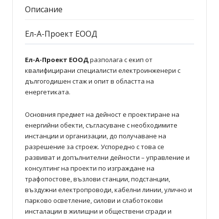
Описание
Ел-А-Проект ЕООД
Ел-А-Проект ЕООД
разполага с екип от
квалифицирани специалисти електроинженери с
дългогодишен стаж и опит в областта на
енергетиката.
Основния предмет на дейност е проектиране на
енергийни обекти, съгласуване с необходимите
инстанции и организации, до получаване на
разрешение за строеж. Успоредно с това се
развиват и допълнителни дейности – управление и
консултинг на проекти по изграждане на
трафопостове, възлови станции, подстанции,
въздужни електропроводи, кабелни линии, улично и
парково осветление, силови и слаботокови
инсталации в жилищни и обществени сгради и