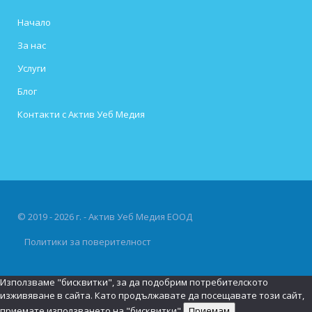
Начало
За нас
Услуги
Блог
Контакти с Актив Уеб Медия
© 2019 - 2026 г. - Актив Уеб Медия ЕООД
Политики за поверителност
Използваме "бисквитки", за да подобрим потребителското
изживяване в сайта. Като продължавате да посещавате този сайт,
приемате използването на "бисквитки".
Приемам