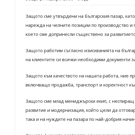
Защото сме утвърдени на Българския пазар, като
нарежда на челните позиции по производство и п
което сме допринесли съществено за развитието
Защото работим съгласно изискванията на бълга
на клиентите си всички необходими документи за
Защото към качеството на нашата работа, ние п
включващо продажба, транспорт и коректност къ
Защото сме млад мениджърски екип, с неспиращ
развитие и модернизация, който цели да отговар
така и на нуждите на пазара по най-добрия начин