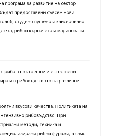
на програма за развитие на сектор
а бъдат предоставени съвсем нови
толоб, студено пушено и кайсеровано
фтета, рибни кърначета и мариновани
с риба от вътрешни и естествени
зира и в рибовъдството на различни
оятни вкусови качества. Политиката на
интензивно рибовъдство. При
стриални методи, техника и
 специализирани рибни фуражи, а само