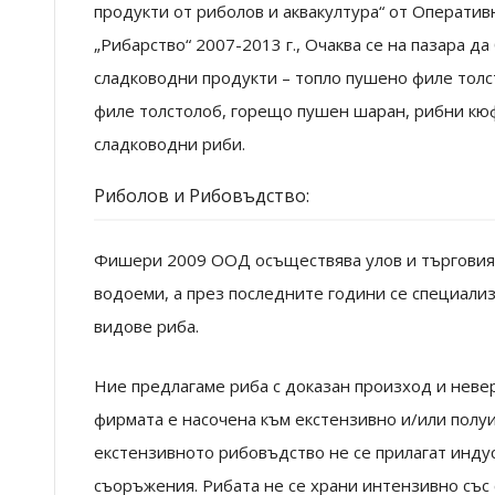
продукти от риболов и аквакултура“ от Оператив
„Рибарство“ 2007-2013 г., Очаква се на пазара д
сладководни продукти – топло пушено филе толс
филе толстолоб, горещо пушен шаран, рибни кю
сладководни риби.
Риболов и Рибовъдство:
Фишери 2009 ООД осъществява улов и търговия 
водоеми, а през последните години се специали
видове риба.
Ние предлагаме риба с доказан произход и невер
фирмата е насочена към екстензивно и/или полу
екстензивното рибовъдство не се прилагат инду
съоръжения. Рибата не се храни интензивно със