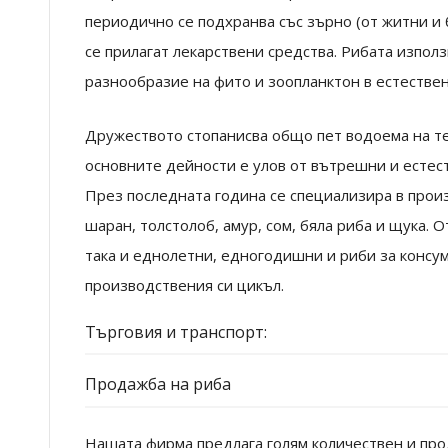
периодично се подхранва със зърно (от житни и 
се прилагат лекарствени средства. Рибата изпо
разнообразие на фито и зоопланктон в естествен
Дружеството стопанисва общо пет водоема на те
основните дейности е улов от вътрешни и естес
През последната година се специализира в прои
шаран, толстолоб, амур, сом, бяла риба и щука. 
така и еднолетни, едногодишни и риби за консум
производствения си цикъл.
Търговия и транспорт:
Продажба на риба
Нашата фирма предлага голям количествен и про