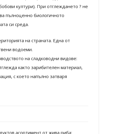
бобови култури). При отглеждането ? не
лзва пълноценно биологичното
ата си среда.
риторията на страната. Една от
твени водоеми.
зводството на сладководни видове:
Отглежда както зарибителен материал,
ация, с което напълно затваря
дуктов асортимент от жива риба: