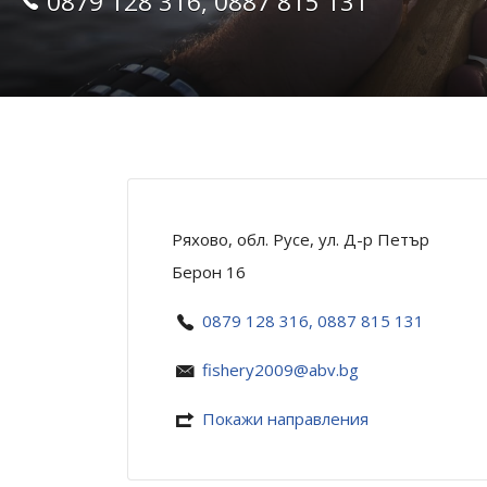
0879 128 316, 0887 815 131
Ряхово, обл. Русе, ул. Д-р Петър
Берон 16
0879 128 316, 0887 815 131
fishery2009@abv.bg
Покажи направления