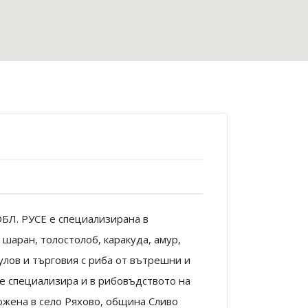
. РУСЕ е специализирана в
 шаран, толостолоб, каракуда, амур,
улов и търговия с риба от вътрешни и
се специализира и в рибовъдството на
ожена в село Ряхово, община Сливо