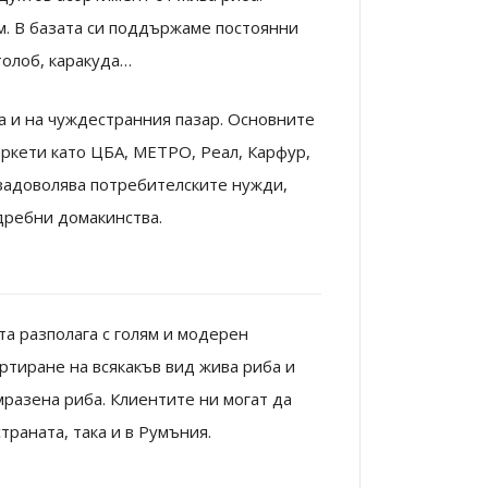
ом. В базата си поддържаме постоянни
толоб, каракуда…
ка и на чуждестранния пазар. Основните
аркети като ЦБА, МЕТРО, Реал, Карфур,
 задоволява потребителските нужди,
 дребни домакинства.
а разполага с голям и модерен
ртиране на всякакъв вид жива риба и
разена риба. Клиентите ни могат да
траната, така и в Румъния.