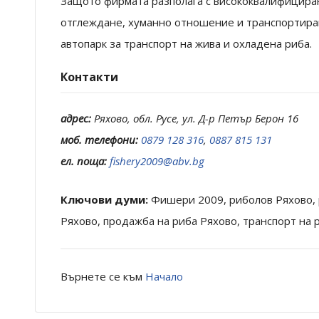
Защото фирмата разполага с висококвалифициран
отглеждане, хуманно отношение и транспортиран
автопарк за транспорт на жива и охладена риба.
Контакти
адрес:
Ряхово, обл. Русе, ул. Д-р Петър Берон 16
моб. телефони:
0879 128 316
,
0887 815 131
ел. поща:
fishery2009@abv.bg
Ключови думи:
Фишери 2009, риболов Ряхово, 
Ряхово, продажба на риба Ряхово, транспорт на 
Върнете се към
Начало