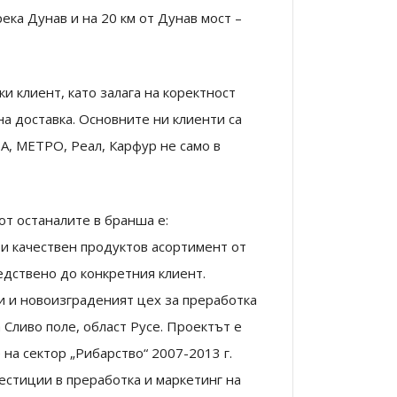
река Дунав и на 20 км от Дунав мост –
 клиент, като залага на коректност
на доставка. Основните ни клиенти са
А, МЕТРО, Реал, Карфур не само в
т останалите в бранша е:
и качествен продуктов асортимент от
едствено до конкретния клиент.
и и новоизграденият цех за преработка
 Сливо поле, област Русе. Проектът е
на сектор „Рибарство“ 2007-2013 г.
естиции в преработка и маркетинг на