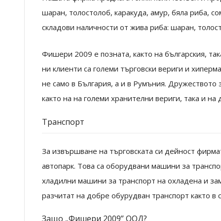
шаран, толостолоб, каракуда, амур, бяла риба, с
складови наличности от жива риба: шаран, толос
Фишери 2009 е позната, както на българския, та
ни клиенти са големи търговски вериги и хиперм
не само в България, а и в Румъния. Дружеството
както на на големи хранителни вериги, така и на
Транспорт
За извършване на търговската си дейност фирмат
автопарк. Това са оборудвани машини за транспо
хладилни машини за транспорт на охладена и зам
разчитат на добре обурудван транспорт както в с
Защо „Фишери 2009” ООД?