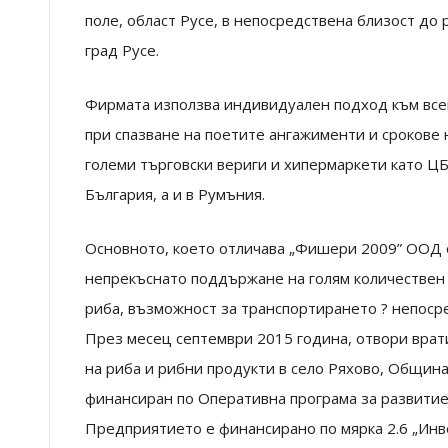
поле, област Русе, в непосредствена близост до 
град Русе.
Фирмата използва индивидуален подход към всеки
при спазване на поетите ангажименти и срокове 
големи търговски вериги и хипермаркети като ЦБ
България, а и в Румъния.
Основното, което отличава „Фишери 2009” ООД о
непрекъснато поддържане на голям количествен 
риба, възможност за транспортирането ? непоср
През месец септември 2015 година, отвори врат
на риба и рибни продукти в село Ряхово, Община
финансиран по Оперативна програма за развитие 
Предприятието е финансирано по мярка 2.6 „Инв