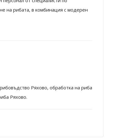
 персонал от специалисти по
е на рибата, в комбинация с модерен
рибовъдство Ряхово, обработка на риба
риба Ряхово.