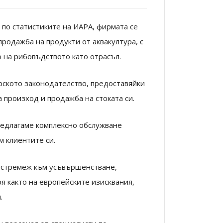
 по статистиките на ИАРА, фирмата се
родажба на продукти от аквакултура, с
 на рибовъдството като отрасъл.
рското законодателство, предоставяйки
 произход и продажба на стоката си.
редлагаме комплексно обслужване
м клиентите си.
 стремеж към усъвършенстване,
я както на европейските изисквания,
.