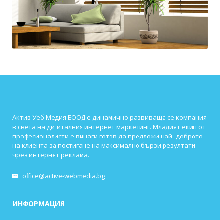
Актив Уеб Медия ЕООД е динамично развиваща се компания
в света на дигиталния интернет маркетинг. Младият екип от
професионалисти е винаги готов да предложи най- доброто
на клиента за постигане на максимално бързи резултати
чрез интернет реклама.
office@active-webmedia.bg
ИНФОРМАЦИЯ