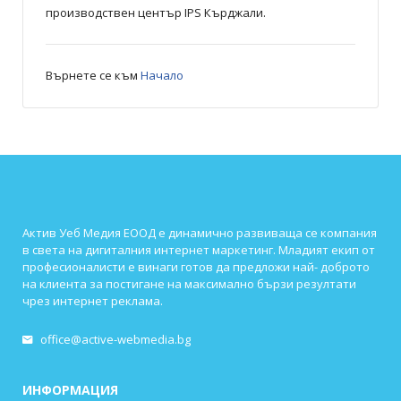
производствен център IPS Кърджали.
Върнете се към
Начало
Актив Уеб Медия ЕООД е динамично развиваща се компания
в света на дигиталния интернет маркетинг. Младият екип от
професионалисти е винаги готов да предложи най- доброто
на клиента за постигане на максимално бързи резултати
чрез интернет реклама.
office@active-webmedia.bg
ИНФОРМАЦИЯ