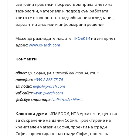
световни практики, посредством прилагането на
технологии, материали и подход към работата,
които се основават на задълбочени изследвания,
вариантни анализи и информирани решения.
Може да разгледате нашите
ПРОЕКТИ
на интернет
адрес:
www.ip-arch.com
Контакти
адрес:
гр. София, ул. Николай Хайтов 34, ет. 1
телефон:
+359 2 868 75 74
ел. поща:
е
info@ip-arch.com
уеб сайт:
www.ip-arch.com
фейсбук страница:
IvoPetrovArchitects
Ключови думи:
ИПА ЕOOД, ИПА Архитекти, център
за съхранение на данни София, Проектиране на
хранителен магазин София, проекти на сгради
София, проектиране на сгради София, проект за