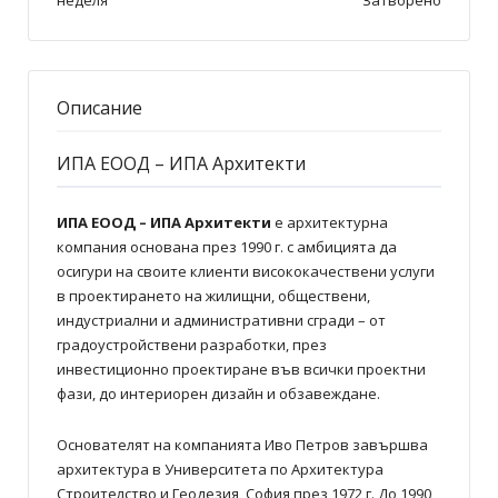
Описание
ИПА ЕOOД – ИПА Архитекти
ИПА ЕOOД – ИПА Архитекти
е архитектурна
компания основана през 1990 г. с амбицията да
осигури на своите клиенти висококачествени услуги
в проектирането на жилищни, обществени,
индустриални и административни сгради – от
градоустройствени разработки, през
инвестиционно проектиране във всички проектни
фази, до интериорен дизайн и обзавеждане.
Основателят на компанията Иво Петров завършва
архитектура в Университета по Архитектура
Строителство и Геодезия, София през 1972 г. До 1990