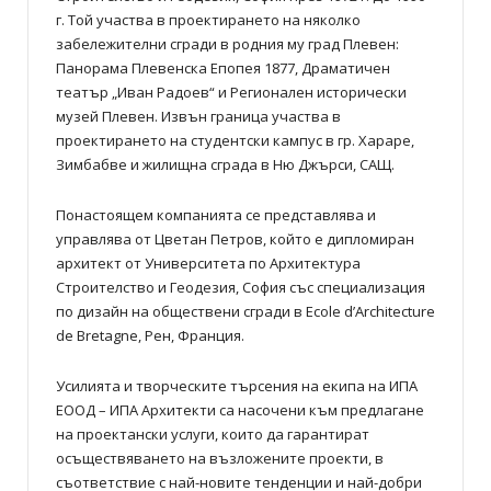
г. Той участва в проектирането на няколко
забележителни сгради в родния му град Плевен:
Панорама Плевенска Епопея 1877, Драматичен
театър „Иван Радоев“ и Регионален исторически
музей Плевен. Извън граница участва в
проектирането на студентски кампус в гр. Хараре,
Зимбабве и жилищна сграда в Ню Джърси, САЩ.
Понастоящем компанията се представлява и
управлява от Цветан Петров, който е дипломиран
архитект от Университета по Архитектура
Строителство и Геодезия, София със специализация
по дизайн на обществени сгради в Ecole d’Architecture
de Bretagne, Рен, Франция.
Усилията и творческите търсения на екипа на ИПА
ЕOOД – ИПА Архитекти са насочени към предлагане
на проектански услуги, които да гарантират
осъществяването на възложените проекти, в
съответствие с най-новите тенденции и най-добри