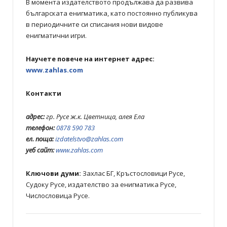
В момента издателството продължава да развива
българската енигматика, като постоянно публикува
в периодичните си списания нови видове
енигматични игри.
Научете повече на интернет адрес:
www.zahlas.com
Контакти
адрес:
гр. Русе ж.к. Цветница, алея Ела
телефон:
0878 590 783
ел. поща:
izdatelstvo@zahlas.com
уеб сайт:
www.zahlas.com
Ключови думи:
Захлас БГ, Кръстословици Русе,
Судоку Русе, издателство за енигматика Русе,
Числословица Русе.