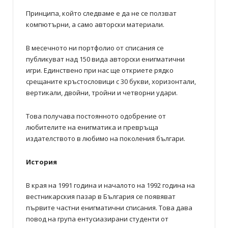
Принципа, който следваме е да не се ползват
компютърни, а само авторски материали.
В месечното ни портфолио от списания се
публикуват над 150 вида авторски енигматични
игри. Единствено при нас ще откриете рядко
срещаните кръстословици с 30 букви, хоризонтали,
вертикали, двойни, тройни и четворни удари.
Това получава постоянното одобрение от
любителите на енигматика и превръща
издателството в любимо на поколения българи.
История
В края на 1991 година и началото на 1992 година на
вестникарския пазар в България се появяват
първите частни енигматични списания. Това дава
повод на група ентусиазирани студенти от