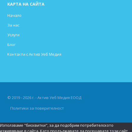
КАРТА НА САЙТА
Начало
За нас
Услуги
Блог
Контакти с Актив Уеб Медия
© 2019 - 2026 г. - Актив Уеб Медия ЕООД
Политики за поверителност
Използваме "бисквитки", за да подобрим потребителското
изживяване в сайта. Като продължавате да посещавате този сайт,