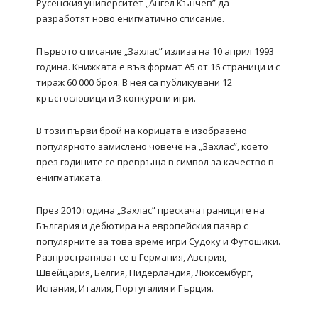
Русенския университет „Ангел Кънчев” да
разработят ново енигматично списание.
Първото списание „Захлас” излиза на 10 април 1993
година. Книжката е във формат А5 от 16 страници и с
тираж 60 000 броя. В нея са публикувани 12
кръстословици и 3 конкурсни игри.
В този първи брой на корицата е изобразено
популярното замислено човече на „Захлас”, което
през годините се превръща в символ за качество в
енигматиката.
През 2010 година „Захлас” прескача границите на
България и дебютира на европейския пазар с
популярните за това време игри Судоку и Футошики.
Разпространяват се в Германия, Австрия,
Швейцария, Белгия, Нидерландия, Люксембург,
Испания, Италия, Португалия и Гърция.