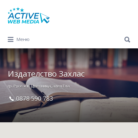
Search
for:
Search
Меню
for:
Издателство Захлас
гр. Русе ж.к. Цветница, алея Ела
0878 590 783