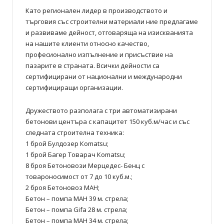
Като регионален лидер в производството и
търговия със строителни материали ние предлагаме
и развиваме дейност, отговаряща на изискванията
на нашите клиенти относно качество,
професионално изпълнение и присъствие на
пазарите в страната. Всички дейности са
сертифицирани от национални и международни
сертифициращи организации.
Дружеството разполага с три автоматизирани
бетонови центъра с капацитет 150 куб.м/час и със
следната строителна техника:
1 брой Булдозер Кomatsu;
1 брой Багер Товарач Кomatsu;
8 броя Бетоновози Мерцедес- Бенц с
товароносимост от 7 до 10 куб.м.;
2 броя Бетоновоз МАН;
Бетон – помпа МАН 39 м. стрела;
Бетон – помпа Gifa 28 м. стрела;
Бетон – помпа МАН 34 м. стрела;