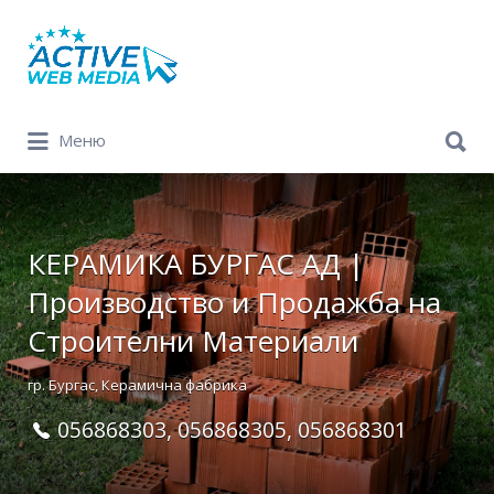
Search
for:
Search
Меню
for:
КЕРАМИКА БУРГАС АД |
Производство и Продажба на
Строителни Материали
гр. Бургас, Керамична фабрика
056868303, 056868305, 056868301