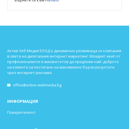
Върнете се към
Начало
Актив Уеб Медия ЕООД е динамично развиваща се компания
в света на дигиталния интернет маркетинг. Младият екип от
професионалисти е винаги готов да предложи най- доброто
на клиента за постигане на максимално бързи резултати
чрез интернет реклама.
office@active-webmedia.bg
ИНФОРМАЦИЯ
Поверителност