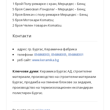
1 брой Полу-ремарке с кран, Мерцедес – Бенц;
5 броя Самосвал /Гондола/ – Мерцедес – Бенц;
3 броя Влекач с полу-ремарке Мерцедес – Бенц;
5 броя Мотокари Кomatsu;
2 броя Челен товарач Кomatsu.
Контакти
адрес: гр. Бургас, Керамична фабрика
телефони:
056868303
,
056868305
,
056868301
уеб сайт:
www.keramika.bg
Ключови думи:
Керамика Бургас АД, строителни
материали, производство на строителни материали
Бургас, продажба на глинени блокове за зидария,
производство на термоизолационен експандиран
полистирен Бургас.