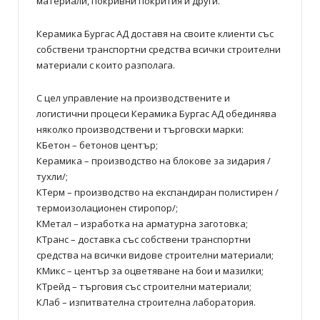
материали, покривни покрития и други.
Керамика Бургас АД доставя на своите клиенти със
собствени транспортни средства всички строителни
материали с които разполага.
С цел управление на производствените и
логистични процеси Керамика Бургас АД обединява
няколко производствени и търговски марки:
КБетон – бетонов център;
Керамика – производство на блокове за зидария /
тухли/;
КТерм – производство на експандиран полистирен /
термоизолационен стиропор/;
КМетал – изработка на арматурна заготовка;
КТранс – доставка със собствени транспортни
средства на всички видове строителни материали;
КМикс – център за оцветяване на бои и мазилки;
КТрейд – търговия със строителни материали;
КЛаб – изпитвателна строителна лаборатория.