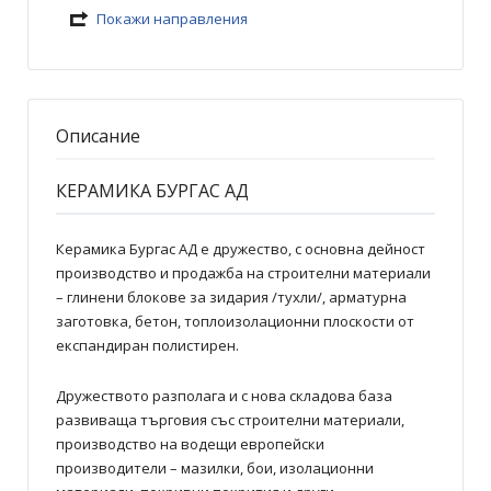
Покажи направления
Описание
КЕРАМИКА БУРГАС АД
Керамика Бургас АД е дружество, с основна дейност
производство и продажба на строителни материали
– глинени блокове за зидария /тухли/, арматурна
заготовка, бетон, топлоизолационни плоскости от
експандиран полистирен.
Дружеството разполага и с нова складова база
развиваща търговия със строителни материали,
производство на водещи европейски
производители – мазилки, бои, изолационни