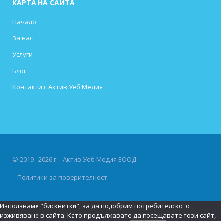
КАРТА НА САЙТА
Начало
За нас
Услуги
Блог
Контакти с Актив Уеб Медия
© 2019 - 2026 г. - Актив Уеб Медия ЕООД
Политики за поверителност
Използваме "бисквитки", за да подобрим потребителското
изживяване в сайта. Като продължавате да посещавате този сайт,