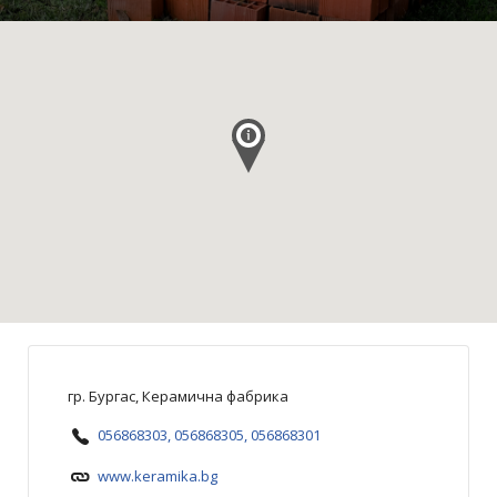
гр. Бургас, Керамична фабрика
056868303, 056868305, 056868301
www.keramika.bg