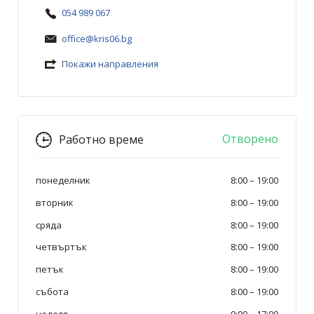
054 989 067
office@kris06.bg
Покажи направления
Отворено
Работно време
понеделник
8:00
–
19:00
вторник
8:00
–
19:00
сряда
8:00
–
19:00
четвъртък
8:00
–
19:00
петък
8:00
–
19:00
събота
8:00
–
19:00
неделя
9:00
–
17:00