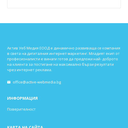
Актив Уеб Медия ЕООД е динамично развиваща се компания
в света на дигиталния интернет маркетинг. Младият екип от
професионалисти е винаги готов да предложи най- доброто
на клиента за постигане на максимално бързи резултати
чрез интернет реклама.
office@active-webmedia.bg
ИНФОРМАЦИЯ
Поверителност
КАРТА НА САЙТА