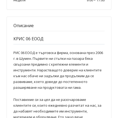
Описание
КРИС 06 ЕООД
РИС 06 ЕООД е търговска фирма, основана през 2006
г. в Шумен. Първите ни стъпки на пазара бяха
свързани предимно с крепежни елементи и
инструменти. Нарастващото доверие на клиентите
към нас обаче ни задължи да продължим да се
развиваме, което доведе до постепенното
разширяване на продуктовата ни гама.
Поставихме си за цел да не разочароваме
клиентите си, които ежедневно разчитат на нас, за
да набавят необходимите им инструменти,
материали и оборудване. Ето защо вече