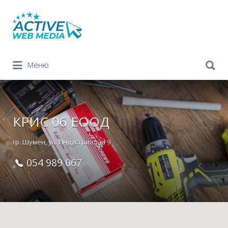
Search
for:
Search
Меню
for:
КРИС 06 ЕООД
гр. Шумен, ул. Индустриална 9
054 989 067