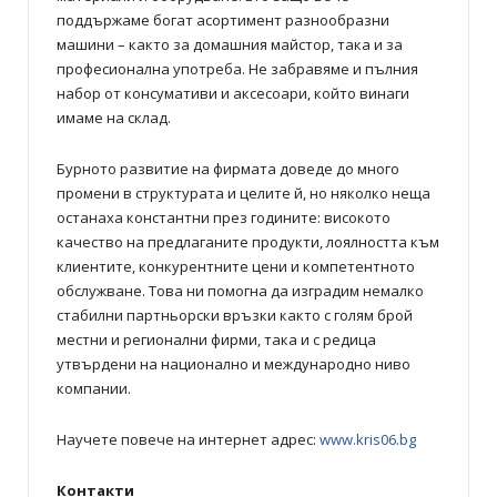
поддържаме богат асортимент разнообразни
машини – както за домашния майстор, така и за
професионална употреба. Не забравяме и пълния
набор от консумативи и аксесоари, който винаги
имаме на склад.
Бурното развитие на фирмата доведе до много
промени в структурата и целите й, но няколко неща
останаха константни през годините: високото
качество на предлаганите продукти, лоялността към
клиентите, конкурентните цени и компетентното
обслужване. Това ни помогна да изградим немалко
стабилни партньорски връзки както с голям брой
местни и регионални фирми, така и с редица
утвърдени на национално и международно ниво
компании.
Научете повече на интернет адрес:
www.kris06.bg
Контакти