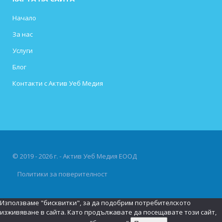
Начало
За нас
Услуги
Блог
Контакти с Актив Уеб Медия
© 2019 - 2026 г. - Актив Уеб Медия ЕООД
Политики за поверителност
Използваме "бисквитки", за да подобрим потребителското
изживяване в сайта. Като продължавате да посещавате този сайт,