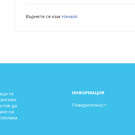
Върнете се към
Начало
ИНФОРМАЦИЯ
аща се
ркетинг.
Поверителност
готов да
ане на
реклама.