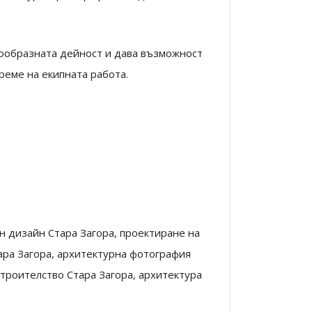
нообразната дейност и дава възможност
реме на екипната работа.
изайн Стара Загора, проектиране на
ара Загора, архитектурна фотография
строителство Стара Загора, архитектура