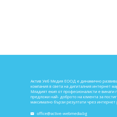
Актив Уеб Медия ЕООД е динамично развив
компания в света на дигиталния интернет ма
Младият екип от професионалисти е винаги 
предложи най- доброто на клиента за постиг
максимално бързи резултати чрез интернет 
office@active-webmedia.bg