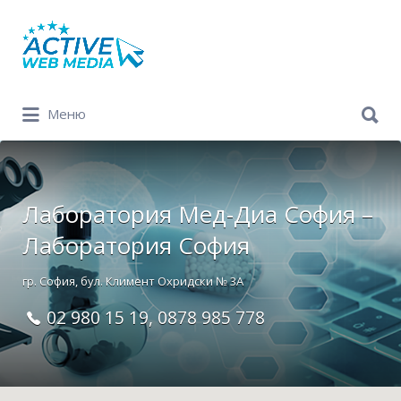
Search
for:
Search
Меню
for:
Лаборатория Мед-Диа София –
Лаборатория София
гр. София, бул. Климент Охридски № 3A
02 980 15 19, 0878 985 778