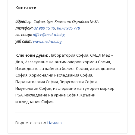
Контакти
адрес:
гр. София, бул. Климент Охридски № 3A
телефон:
02 980 15 19
,
0878 985 778
ел. поща:
office@med-dia.bg
уеб сайт:
www.med-dia.bg
Ключови думи:
Лаборатория София, СМДЛ Мед –
Диа, Изследване на антимюлеров хормон София,
Изследване за лаймска болест София, изследвания
София, Хормонални изследвания София,
Паразитология София, Вирусология София,
Имунология София, изследване на туморен маркер
PSA, изследване на урина София, Кръвни
изследвания София.
Върнете се към
Начало