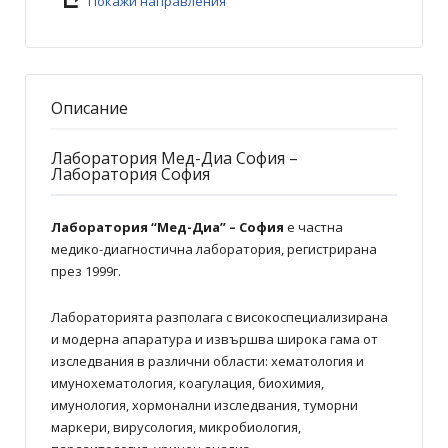
Покажи направления
Описание
Лаборатория Мед-Диа София –
Лаборатория София
Лаборатория “Мед-Диа” – София
e частна
медико-диагностична лаборатория, регистрирана
през 1999г.
Лабораторията разполага с високоспециализирана
и модерна апаратура и извършва широка гама от
изследвания в различни области: хематология и
имунохематология, коагулация, биохимия,
имунология, хормонални изследвания, туморни
маркери, вирусология, микробиология,