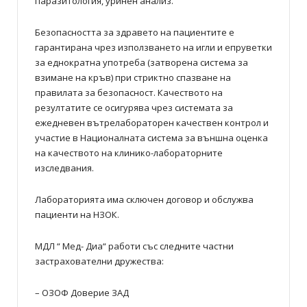
паразитология, уринен анализ.
Безопасността за здравето на пациентите е
гарантирана чрез използването на игли и епруветки
за еднократна употреба (затворена система за
взимане на кръв) при стриктно спазване на
правилата за безопасност. Качеството на
резултатите се осигурява чрез системата за
ежедневен вътрелабораторен качествен контрол и
участие в Националната система за външна оценка
на качеството на клинико-лабораторните
изследвания.
Лабораторията има сключен договор и обслужва
пациенти на НЗОК.
МДЛ “ Мед- Диа“ работи със следните частни
застрахователни дружества:
– ОЗОФ Доверие ЗАД