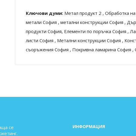
Ключови думи:
Метал продукт 2 , Обработка на
метали София , метални конструкции София , Дър
продукти София, Елементи по поръчка София , Ла
листи София , Метални конструкции София , Кон
съоръжения София , Покривна ламарина София ,
ИНФОРМАЦИЯ
аща се
ркетинг.