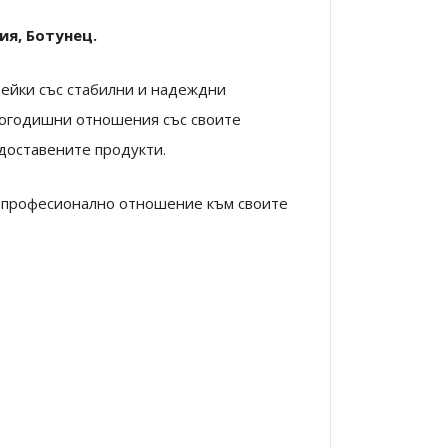
ия, Ботунец.
тейки със стабилни и надеждни
гогодишни отношения със своите
 доставените продукти.
и професионално отношение към своите