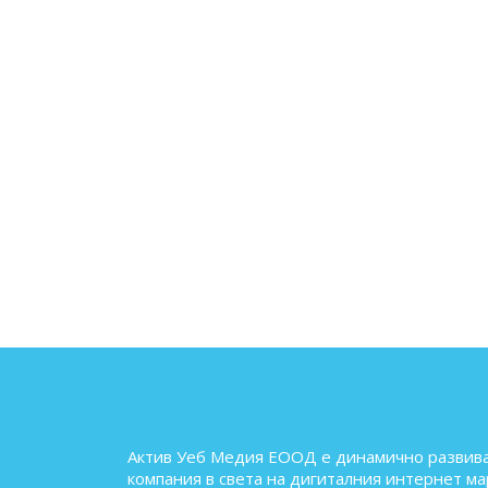
Актив Уеб Медия ЕООД е динамично развив
компания в света на дигиталния интернет ма