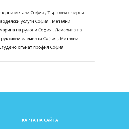
 черни метали София , Търговия с черни
воделски услуги София , Метални
марина на рулони София , Ламарина на
структивни елементи София , Метални
 Студено огънат профил София
КАРТА НА САЙТА