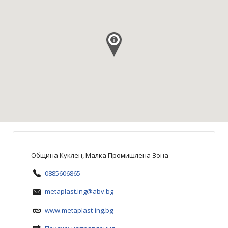
Община Куклен, Малка Промишлена Зона
0885606865
metaplast.ing@abv.bg
www.metaplast-ing.bg