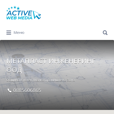
Search
for:
Search
Меню
for:
МЕТАПЛАСТ ИНЖЕНЕРИНГ
ООД
Община Куклен, Малка Промишлена Зона
0885606865