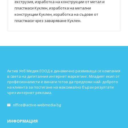
екструзия, изработка на конструкции от метал и
пластмаси Куклен, изработка на метални
конструкции Куклен, изработка на съдове от
пластмаси чрез заваряване Куклен.
Актив Уеб Медия ЕООД е динамично развиваща се компания
в света на дигиталния интернет маркетинг. Младият екип от
професионалисти е винаги готов да предложи най- доброто
на клиента за постигане на максимално бързи резултати
чрез интернет реклама.
office@active-webmedia.bg
ИНФОРМАЦИЯ