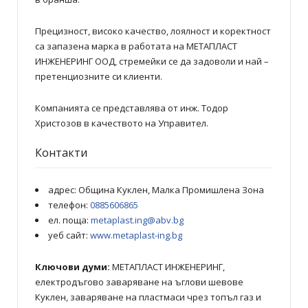
Прецизност, високо качество, лоялност и коректност
са запазена марка в работата на МЕТАПЛАСТ
ИНЖЕНЕРИНГ ООД, стремейки се да задоволи и най –
претенциозните си клиенти.
Компанията се представлява от инж. Тодор
Христозов в качеството на Управител.
Контакти
адрес: Община Куклен, Малка Промишлена Зона
телефон:
0885606865
ел. поща:
metaplast.ing@abv.bg
уеб сайт:
www.metaplast-ing.bg
Ключови думи:
МЕТАПЛАСТ ИНЖЕНЕРИНГ,
електродъгово заваряване на ъглови шевове
Куклен, заваряване на пластмаси чрез топъл газ и