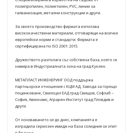
полипропилен, полиетилен, PVC, линии за
галванизация, метални конструкции и други.
За своето производство фирмата използва
висококачествени материали, отговарящи на всички
европейски норми и стандарти. Фирмата е
сертифицирана по ISO 2001: 2015.
Дружеството разполага със собствена база, която се
намира в Индустриалната зона на град Куклен.
МЕТАПЛАСТ ИНЖЕНЕРИНГ ООД поддържа
партньорски отношения с КЦМ АД, Завода за горещо
поцинковане, Свилоцел ЕАД град Свищов, Софлаб –
София, Авионамс, Аграрен Институт град Пловдив и
други.
От основаването си до днес, компанията е
изградила сериозен имидж на база солидния си опит
в бранша.