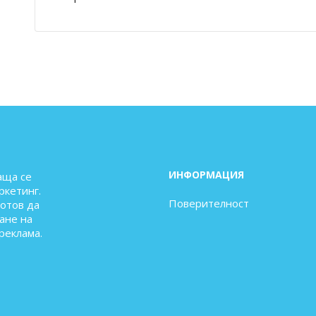
ИНФОРМАЦИЯ
аща се
ркетинг.
Поверителност
готов да
ане на
реклама.