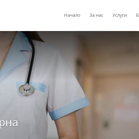
Начало
За нас
Услуги
Б
рна