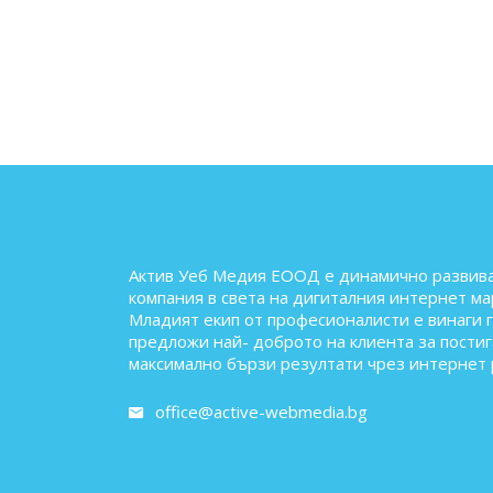
Актив Уеб Медия ЕООД е динамично развив
компания в света на дигиталния интернет ма
Младият екип от професионалисти е винаги 
предложи най- доброто на клиента за постиг
максимално бързи резултати чрез интернет 
office@active-webmedia.bg