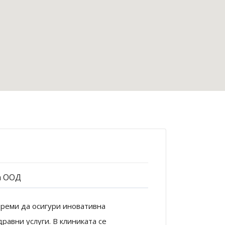
а ООД
треми да осигури иновативна
авни услуги. В клиниката се