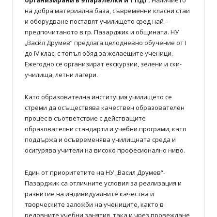
организирани в 9 паралелки и 1 ПДГ.
Наличието
на добра материална база, съвременни класни стаи
и оборудване поставят училището сред най –
предпочитаното в гр. Пазарджик и общината. НУ
„Васил Друмев“ предлага целодневно обучение от І
до ІV клас, с топъл обяд за желаещите ученици.
Ежегодно се организират екскурзии, зелени и ски-
училища, летни лагери.
Като образователна институция училището се
стреми да осъществява качествен образователен
процес в съответствие с действащите
образователни стандарти и учебни програми, като
поддържа и осъвременява училищната среда и
осигурява учители на високо професионално ниво.
Един от приоритетите на НУ „Васил Друмев“-
Пазарджик са отличните условия за реализация и
развитие на индивидуалните качества и
творческите заложби на учениците, както в
редовните учебни занятия, така и чрез провеждане