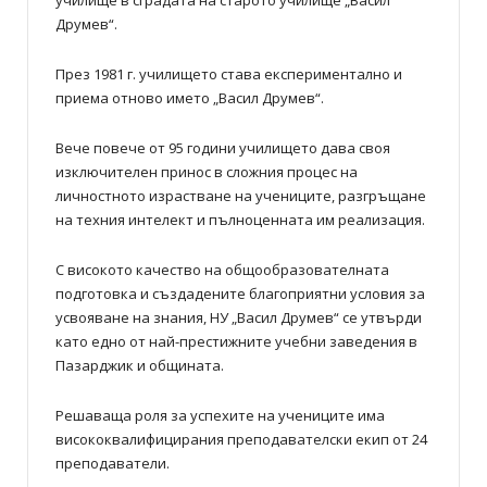
училище в сградата на старото училище „Васил
Друмев“.
През 1981 г. училището става експериментално и
приема отново името „Васил Друмев“.
Вече повече от 95 години училището дава своя
изключителен принос в сложния процес на
личностното израстване на учениците, разгръщане
на техния интелект и пълноценната им реализация.
С високото качество на общообразователната
подготовка и създадените благоприятни условия за
усвояване на знания, НУ „Васил Друмев“ се утвърди
като едно от най-престижните учебни заведения в
Пазарджик и общината.
Решаваща роля за успехите на учениците има
висококвалифицирания преподавателски екип от 24
преподаватели.