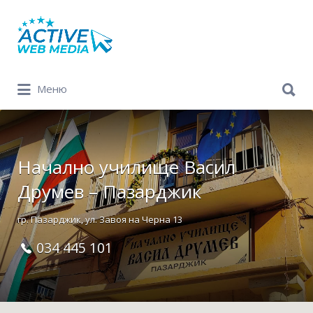
Search
for:
Search
Меню
for:
Начално училище Васил
Друмев – Пазарджик
гр. Пазарджик, ул. Завоя на Черна 13
034 445 101