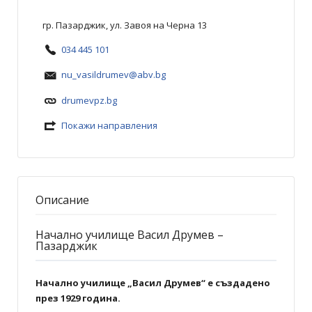
гр. Пазарджик, ул. Завоя на Черна 13
034 445 101
nu_vasildrumev@abv.bg
drumevpz.bg
Покажи направления
Описание
Начално училище Васил Друмев –
Пазарджик
Начално училище „Васил Друмев“ е създадено
през 1929 година.