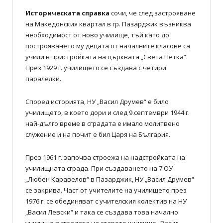
Историческата справка
сочи, че след застрояване
на Македонския квартал в гр. Пазарджик възниква
необходимост от ново училище, тъй като до
построяването му децата от началните класове са
учили в пристройката на църквата „Света Петка“.
През 1929 г. училището се създава с четири
паралелки.
Според историята, НУ „Васил Друмев“ е било
училището, в което дори и след 9.септември 1944 г.
най-дълго време в сградата е имало молитвено
служение и на почит е бил Царя на България.
През 1961 г. започва строежа на надстройката на
училищната сграда. При създаването на 7 ОУ
„Любен Каравелов“ в Пазарджик, НУ „Васил Друмев“
се закрива. Част от учителите на училището през
1976 г. се обединяват с учителския колектив на НУ
„Васил Левски“ и така се създава това начално