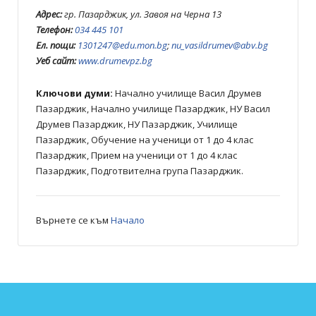
Адрес:
гр. Пазарджик, ул. Завоя на Черна 13
Телефон:
034 445 101
Ел. пощи:
1301247@edu.mon.bg
;
nu_vasildrumev@abv.bg
Уеб сайт:
www.drumevpz.bg
Ключови думи:
Начално училище Васил Друмев
Пазарджик, Начално училище Пазарджик, НУ Васил
Друмев Пазарджик, НУ Пазарджик, Училище
Пазарджик, Обучение на ученици от 1 до 4 клас
Пазарджик, Прием на ученици от 1 до 4 клас
Пазарджик, Подготвителна група Пазарджик.
Върнете се към
Начало