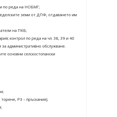
и по реда на НОБМГ;
меделските земи от ДПФ, отдаването им
атели на ПКБ;
ия; контрол по реда на чл. 38, 39 и 40
ти за административно обслужване.
ите основни селскостопански
и;
торене, РЗ – пръскания);
;