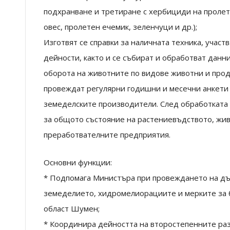
подхранване и третиране с хербициди на пролет
овес, пролетен ечемик, зеленчуци и др.);
Изготвят се справки за наличната техника, участ
дейности, както и се събират и обработват данн
оборота на животните по видове животни и проду
провеждат регулярни годишни и месечни анкети 
земеделските производители. След обработката 
за общото състояние на растениевъдството, жи
преработвателните предприятия.
Основни функции:
* Подпомага Министъра при провеждането на дър
земеделието, хидромелиорациите и мерките за б
област Шумен;
* Координира дейността на второстепенните ра