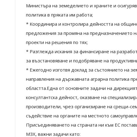
Министъра на земеделието и храните и осигуря
политика в пряката им работа;
* Координира и контролира дейността на общин
предложения за промяна на предназначението н
проекти на решения по тях;
* Разглежда искания за финансиране на разработ
за възстановяване и подобряване на продуктивн
* Ежегодно изготвя доклад за състоянието на з
направления на държавната аграрна политика пр
областта.Една от основните задачи на дирекцият
консултантска дейност, оказване на специализи
производители, чрез организиране на срещи-сем
съдействие на органите на местното самоуправл
Присъединяването на страната ни към ЕС постави
МЗХ, важни задачи като: