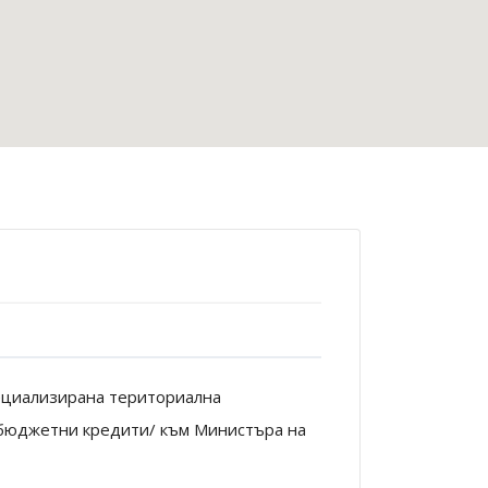
иализирана териториална
 бюджетни кредити/ към Министъра на