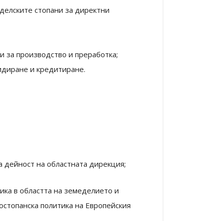
еделските стопани за директни
 за производство и преработка;
идиране и кредитиране.
а дейност на областната дирекция;
ика в областта на земеделието и
костопанска политика на Европейския