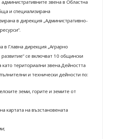
, административните звена в Областна
бща и специализирана
зирана в дирекция „Административно-
ресурси“.
а в Главна дирекция „Аграрно
о развитие“ се включват 10 общински
а като териториални звена.Дейността
пълнителни и технически дейности по:
елските земи, горите и земите от
на картата на възстановената
и;