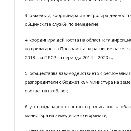
3. ръководи, координира и контролира дейностт
общинските служби по земеделие;
4. координира дейността на областната дирекци
по прилагане на Програмата за развитие на селс
2013 г. и ПРСР за периода 2014 – 2020 г.;
5. осъществява взаимодействието с регионалнит
разпоредители с бюджет към министъра на земе
съответната област;
6. утвърждава длъжностното разписание на обла
министъра на земеделието и храните;