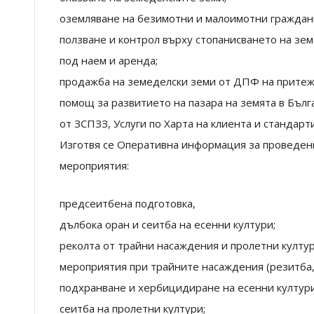
оземляване на безимотни и малоимотни граждан
ползване и контрол върху стопанисването на зе
под наем и аренда;
продажба на земеделски земи от ДПФ на притеж
помощ за развитието на пазара на земята в Българ
от ЗСПЗЗ, Услуги по Харта на клиента и стандар
Изготвя се Оперативна информация за проведен
мероприятия:
предсеитбена подготовка,
дълбока оран и сеитба на есенни култури;
реколта от трайни насаждения и пролетни култур
мероприятия при трайните насаждения (резитба, 
подхранване и хербицидиране на есенни култури
сеитба на пролетни култури;