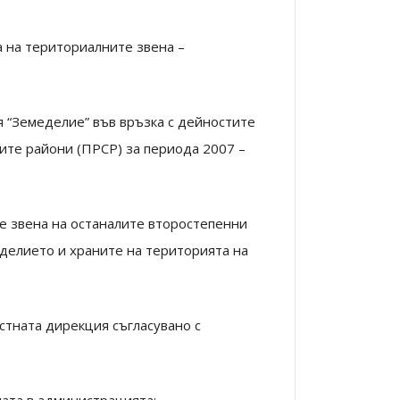
а на териториалните звена –
я “Земеделие” във връзка с дейностите
ките райони (ПРСР) за периода 2007 –
е звена на останалите второстепенни
делието и храните на територията на
стната дирекция съгласувано с