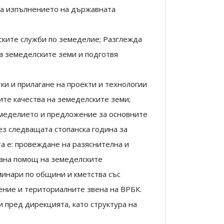
ва изпълнението на държавната
ските служби по земеделие; Разглежда
а земеделските земи и подготвя
ки и прилагане на проекти и технологии
ите качества на земеделските земи;
емеделието и предложение за основните
ез следващата стопанска година за
а е: провеждане на разяснителна и
рана помощ на земеделските
инари по общини и кметства със
ение и териториалните звена на ВРБК.
 пред дирекцията, като структура на