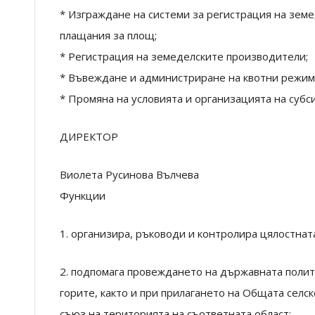
* Изграждане на системи за регистрация на зем
плащания за площ;
* Регистрация на земеделските производители;
* Въвеждане и администриране на квотни режими
* Промяна на условията и организацията на субс
ДИРЕКТОР
Виолета Русинова Вълчева
Функции
1. организира, ръководи и контролира цялостнат
2. подпомага провеждането на държавната полит
горите, както и при прилагането на Общата селс
съюз на територията на съответната област;