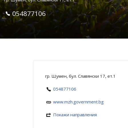
054877106
гр. Шумен, бул. Славянски 17, ет.1
054877106
www.mzh.government.bg
Покажи направления