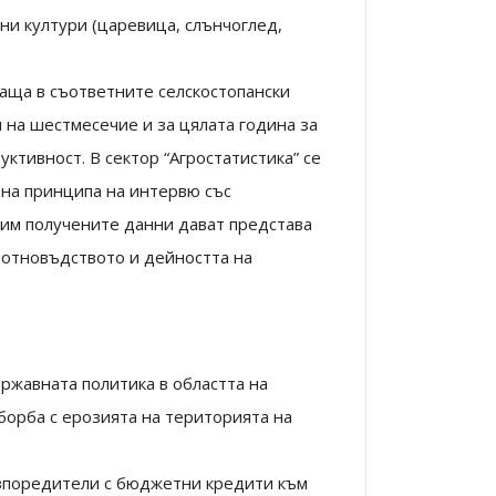
ни култури (царевица, слънчоглед,
ваща в съответните селскостопански
и на шестмесечие и за цялата година за
ктивност. В сектор “Агростатистика” се
на принципа на интервю със
им получените данни дават представа
вотновъдството и дейността на
жавната политика в областта на
орба с ерозията на територията на
зпоредители с бюджетни кредити към