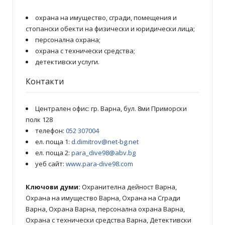
охрана на имущество, сгради, помещения и
стопански обекти на физически и юридически лица;
персонална охрана;
охрана с технически средства;
детективски услуги.
Контакти
Централен офис: гр. Варна, бул. 8ми Приморски
полк 128
телефон:
052 307004
ел. поща 1:
d.dimitrov@net-bg.net
ел. поща 2:
para_dive98@abv.bg
уеб сайт:
www.para-dive98.com
Ключови думи:
Охранителна дейност Варна,
Охрана на имущество Варна, Охрана на Сгради
Варна, Охрана Варна, персонална охрана Варна,
Охрана с технически средства Варна, Детективски