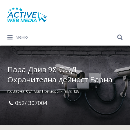
Search
for:
Search
Меню
for:
Пара Даив 98 ООД –
Охранителна дейност Варна
гр. Варна, бул. 8ми Приморски полк 128
052/ 307004