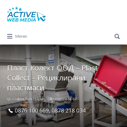
Search
for:
Search
Меню
for:
Пласт Колект ООД – Plast
Collect – Рециклирани
пластмаси
гр. София, бул. Цариградско шосе № 67
0876 100 669, 0878 218 034