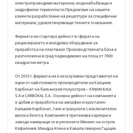
електропроводими материали, водонабъбващи и
хидрофилни термопласти.Предлагаме на нашите
клиенти разработване на рецептури за специфични
материали, удовлетворяващи техните очаквания.
Фирмата ни стартира дейност в сферата на
рециклирането и внедрява оборудване за
преработка на пластмаси. Производствената база е
разположена в град Хаджидимово на площ от 7000
квадратни метра.
От 2013 г. фирмата ни е ексклузивен представител на
едни от най-големите производители на Калциев
Карбонат на балканския полуостров – IONIAN KALK
S.A и CARBOKAL S.A.. Основна дейност на компанията
е добив и преработка на аморфен и кристален
Калциев Карбонат, талк и гранулати с изключително
висока белота. Компанията притежава кариери и
заводи намиращи се в регионите Миниес на остров
Кефалония, Мандра Атина и Кавала северна Гърция.