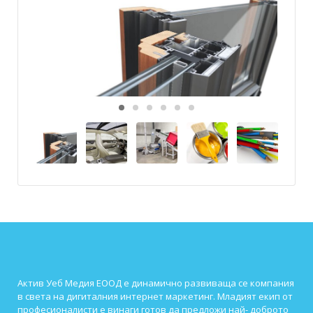
Актив Уеб Медия ЕООД е динамично развиваща се компания
в света на дигиталния интернет маркетинг. Младият екип от
професионалисти е винаги готов да предложи най- доброто