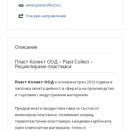
www.plastcollect.eu
Покажи направления
Описание
Пласт Колект ООД
– Plast Collect –
Рециклирани пластмаси
Пласт Колект ООД
е основана през 2013 година и
започва своята дейност в сферата на производство
и търговия с индустриални материали.
Предлаганата продуктова гама се състои от
инженерни пластмаси, поливинил хлорид,
термопластични еластомери, калциеви карбонати,
нано композитни материали, топло и