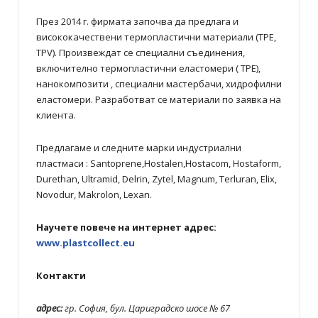
През 2014 г. фирмата започва да предлага и
висококачествени термопластични материали (TPE,
TPV). Произвеждат се специални съединения,
включително термопластични еластомери ( ТPE),
нанокомпозити , специални мастербачи, хидрофилни
еластомери. Разработват се материали по заявка на
клиента.
Предлагаме и следните марки индустриални
пластмаси : Santoprene,Hostalen,Hostacom, Hostaform,
Durethan, Ultramid, Delrin, Zytel, Magnum, Terluran, Elix,
Novodur, Makrolon, Lexan.
Научете повече на интернет адрес:
www.plastcollect.eu
Контакти
адрес:
гр. София, бул. Цариградско шосе № 67