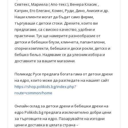
Севтекс, Мариела ( Апо-текс ), Венера Класик ,
Катрин, Его Елеганс, Комес, Руди, Дино, Анисия и др.
Наши клиенти могат да бъдат само фирми,
търгуваши с детски стоки. Дрехите, които ви
предлагаме, са с високо качество, удобни и
практични. Тук ще намерите разнообразие от
детски и бебешки блузи, клинчета, папанталони,
спорни комплекти, бебешки и дески рокли, детско и
бебшко бельо. Надяваме се да улесним избора и
доставките за вашите магазини.
Поликидс Русе предлага богата гама от детски дрехи
на едро, които може да разгледате на нашият сайт
https://shop.polikids.bg/index.php?
route=common/home
Онлайн склад за детски дрехи и бебешки дрехи на
едро Polikids.bg предлага изключително добри цени
за търговците на едро. Пазарувайте на изгодни
цени и доставка в цялата страна –