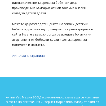
висококачествени дрехи за бебета и деца
произведени в България от най-големия онлайн
склад за детски дрехи.
Можете да разгледате цените на всички детски и
бебешки дрехи на едро, след като се регистрирате в
сайта. Имате възможност да разгледате богатия ни
асортимент от бебешки дрехи и детски дрехи за
момичета и момчета.
>>
начална страница
Актив Уеб Медия ЕООД е динамично развиваща се компания
в света на дигиталния интернет маркетинг. Младият екип от