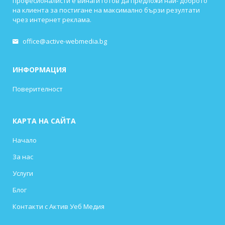
професионалисти е винаги готов да предложи най- доброто
на клиента за постигане на максимално бързи резултати
чрез интернет реклама.
office@active-webmedia.bg
ИНФОРМАЦИЯ
Поверителност
КАРТА НА САЙТА
Начало
За нас
Услуги
Блог
Контакти с Актив Уеб Медия