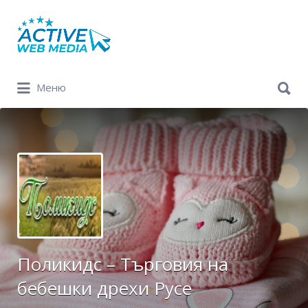
Search
for:
Search
Меню
for:
Поликидс – Търговия на
бебешки дрехи Русе