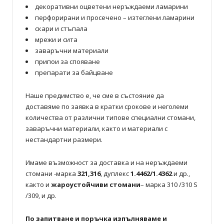
декоративни оцветени неръждаеми ламарини
перфорирани и просечено – изтеглени ламарини
скари и стъпала
мрежи и сита
заваръчни материали
припои за спояване
препарати за байцване
Наше предимство е, че сме в състояние да
доставяме по заявка в кратки срокове и неголеми
количества от различни типове специални стомани,
заваръчни материали, както и материали с
нестандартни размери.
Имаме възможност за доставка и на неръждаеми
стомани -марка
321,316
, дуплекс
1.4462/1.4362
и др.,
както и
жароустойчиви стомани
– марка 310 /310 S
/309, и др.
По запитване и поръчка изпълняваме и