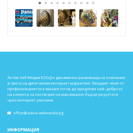
Актив Уеб Медия ЕООД е динамично развиваща се компания
в света на дигиталния интернет маркетинг. Младият екип от
професионалисти е винаги готов да предложи най- доброто
на клиента за постигане на максимално бързи резултати
чрез интернет реклама.
office@active-webmedia.bg
ИНФОРМАЦИЯ