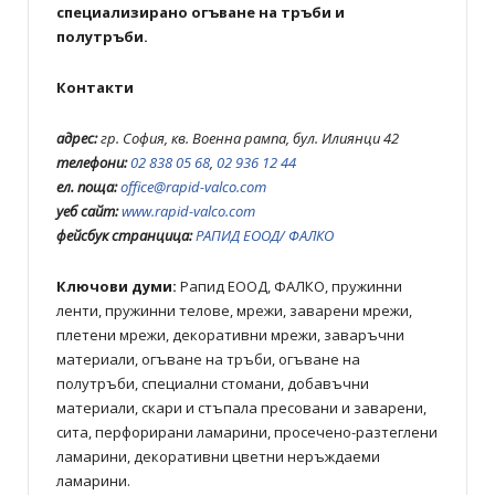
специализирано огъване на тръби и
полутръби.
Контакти
адрес:
гр. София, кв. Военна рампа, бул. Илиянци 42
телефони:
02 838 05 68
,
02 936 12 44
ел. поща:
office@rapid-valco.com
уеб сайт:
www.rapid-valco.com
фейсбук странцица:
РАПИД ЕООД/ ФАЛКО
Ключови думи:
Рапид ЕООД, ФАЛКО, пружинни
ленти, пружинни телове, мрежи, заварени мрежи,
плетени мрежи, декоративни мрежи, заваръчни
материали, огъване на тръби, огъване на
полутръби, специални стомани, добавъчни
материали, скари и стъпала пресовани и заварени,
сита, перфорирани ламарини, просечено-разтеглени
ламарини, декоративни цветни неръждаеми
ламарини.