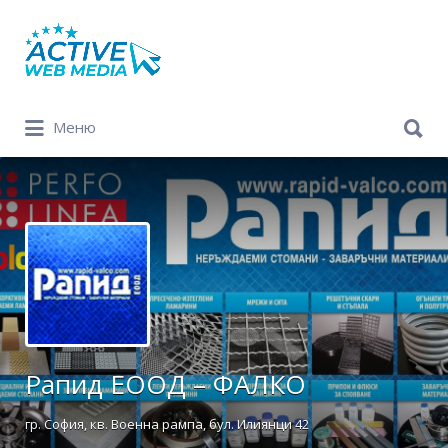
Search
for:
Search
Меню
for:
Рапид ЕООД – ФАЛКО
гр. София, кв. Военна рампа, бул. Илиянци 42