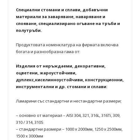
Специални стомани и сплави, добавъчни
материали за заваряване, наваряване и
спояване, специализирано огъване на тръби и
полутръби.
Продуктовата номенклатура на фирмата включва
богата и разнообразна гама от:
Изделия от неръждаеми, декоративни,
оцветени, жароустойчиви,
дуплекс,киселинноустойчиви, конструкционни,
инструментални и др. стомани и сплави:
Ламарини със стандартни и нестандартни размери;
– основно от материал – AISI 304, 321, 316L, 316Ti, 309,
310 / 314, 310S
– стандартни размери – 1000 х 2000мм, 1250 х 2500мм,
1500 х 3000мм