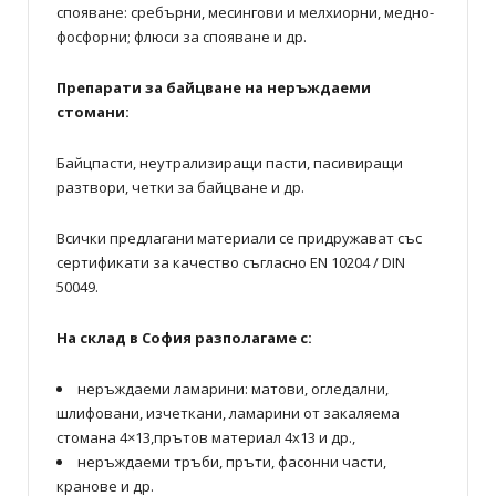
спояване: сребърни, месингови и мелхиорни, медно-
фосфорни; флюси за спояване и др.
Препарати за байцване на неръждаеми
стомани:
Байцпасти, неутрализиращи пасти, пасивиращи
разтвори, четки за байцване и др.
Всички предлагани материали се придружават със
сертификати за качество съгласно EN 10204 / DIN
50049.
На склад в София разполагаме с:
неръждаеми ламарини: матови, огледални,
шлифовани, изчеткани, ламарини от закаляема
стомана 4×13,прътов материал 4х13 и др.,
неръждаеми тръби, пръти, фасонни части,
кранове и др.