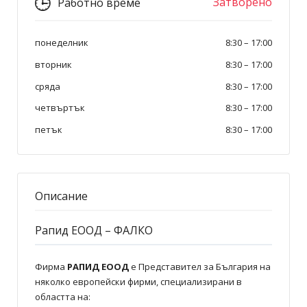
Затворено
Работно време
понеделник
8:30
–
17:00
вторник
8:30
–
17:00
сряда
8:30
–
17:00
четвъртък
8:30
–
17:00
петък
8:30
–
17:00
Описание
Рапид ЕООД – ФАЛКО
Фирма
РАПИД ЕООД
е Представител за България на
няколко европейски фирми, специализирани в
областта на: