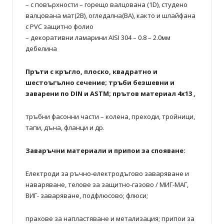
– с повърхности – горещо валцована (1D), студено
валцована мат(2В), огледална(ВА), както и шлайфана
с PVC защитно фолио
– декоративни ламарини AISI 304 – 0.8 – 2.0мм
дебелина
Пръти с кръгло, плоско, квадратно и
шестоъгълно сечение; тръби безшевни и
заварени по DIN и ASTM; прътов материал 4х13 ,
тръбни фасонни части – колена, преходи, тройници,
тапи, дъна, фланци и др.
Заваръчни материали и припои за спояване:
Електроди за ръчно-електродъгово заваряване и
наваряване, телове за защитно-газово / МИГ-МАГ,
ВИГ- заваряване, подфлюсово; флюси;
прахове за напластяване и метализация; припои за