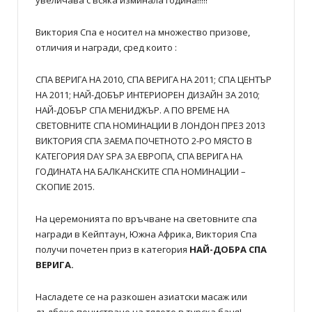
Виктория Спа е носител на множество призове,
отличия и награди, сред които :
СПА ВЕРИГА НА 2010, СПА ВЕРИГА НА 2011; СПА ЦЕНТЪР
НА 2011; НАЙ-ДОБЪР ИНТЕРИОРЕН ДИЗАЙН ЗА 2010;
НАЙ-ДОБЪР СПА МЕНИДЖЪР. А ПО ВРЕМЕ НА
СВЕТОВНИТЕ СПА НОМИНАЦИИ В ЛОНДОН ПРЕЗ 2013
ВИКТОРИЯ СПА ЗАЕМА ПОЧЕТНОТО 2-РО МЯСТО В
КАТЕГОРИЯ DAY SPA ЗА ЕВРОПА, СПА ВЕРИГА НА
ГОДИНАТА НА БАЛКАНСКИТЕ СПА НОМИНАЦИИ –
СКОПИЕ 2015.
На церемонията по връчване на световните спа
награди в Кейптаун, Южна Африка, Виктория Спа
получи почетен приз в категория
НАЙ-ДОБРА СПА
ВЕРИГА.
Насладете се на разкошен азиатски масаж или
дълбоко почистване на тялото в турска баня!