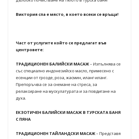
Виктория спа е място, в което всеки се връща!
Част от услугите който се предлагат във
центровете:
ТРАДИЦИОНЕН БАЛИЙСКИ МАСАЖ
– Изпълнява се
със специално индонезийско масло, примесено с
есенции от грозде, роза, жасмин, иланг-иланг.
Препоръчва се за снемане на стреса, за
релаксиране на мускулатурата и за повдигане на
духа.
ЕКЗОТИЧЕН БАЛИЙСКИ МАСАЖ В ТУРСКАТА БАНЯ
С ПЯНА
ТРАДИЦИОНЕН ТАЙЛАНДСКИ МАСАЖ
– Представя