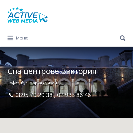
Search
for:
Search
Меню
for:
Спа центрове Виктория
София, бул. Мария Луиза 131
0895 79 29 38 , 02 933 86 46