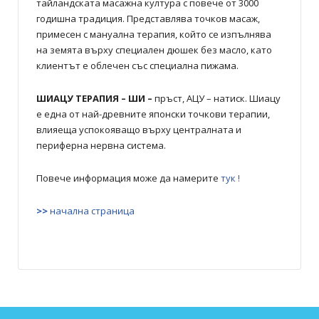
тайландската масажна култура с повече от 3000
годишна традиция. Представлява точков масаж,
примесен с мануална терапия, който се изпълнява
на земята върху специален дюшек без масло, като
клиентът е облечен със специална пижама.
ШИАЦУ ТЕРАПИЯ – ШИ –
пръст, АЦУ – натиск. Шиацу
е една от най-древните японски точкови терапии,
влияеща успокояващо върху централната и
периферна нервна система.
Повече информация може да намерите
тук !
>>
начална страница