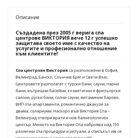
Описание
Създадена през 2005 г верига спа
центрове ВИКТОРИЯ вече 12 г успешно
защитава своето име с качество на
услугите и професионално отношение
към клиентите!
Спа центрове Виктория
са разположени в София,
Велинград, Банско, Слънчев Бряг и Свети Влас.
Центровете разполагат с турски бани, сауни, парни
бани, вътрешни басейни, козметични и фризъорски
салони, руски бани, солни сауни, витаминни барове,
ВИП спа апартаменти, романтично джакузи за
двама, солариуми. Наскоро във Виктория Спа –
Велинград отвори врати и нов балнеологичен
център. Менюто на Виктория Спа наброява над 150
различни спа процедури и ритуали, а списъкът им се
увеличава с всяка изминала година!!!!!