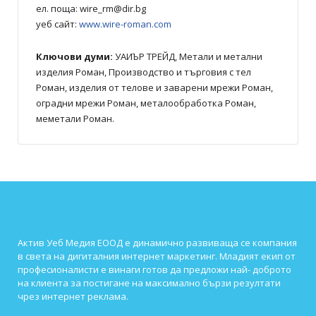
ел. поща:
wire_rm@dir.bg
уеб сайт:
www.wire-roman.com
Ключови думи:
УАИЪР ТРЕЙД, Метали и метални
изделия Роман, Производство и търговия с тел
Роман, изделия от телове и заварени мрежи Роман,
оградни мрежи Роман, металообработка Роман,
меметали Роман.
Актив Уеб Медия ЕООД е динамично развиваща се компания
в света на дигиталния интернет маркетинг. Младият екип от
професионалисти е винаги готов да предложи най- доброто
на клиента за постигане на максимално бързи резултати
чрез интернет реклама.