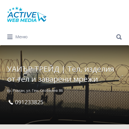
Search
for:
Search
Меню
for:
УАИЪР ТРЕЙД | Тел, изделия
от тел и заварени мрежи
гр. Роман, ул. Ген. Скобелев 86
091233825