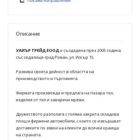
Покажи направления
Описание
УАИЪР ТРЕЙД ЕООД
е създадена през 2005 година
със седалище град Роман, ул. Искър 15.
Развива своята дейност в областта на
производството и търговията.
Фирмата произвежда и предлага на пазара тел,
изделия от тел и заварени мрежи.
Дружеството разполага с голяма закрита складова
площ и фирмени автомобили, с които се извършват
доставките по зявки на клиенти до всички краища
на страната.