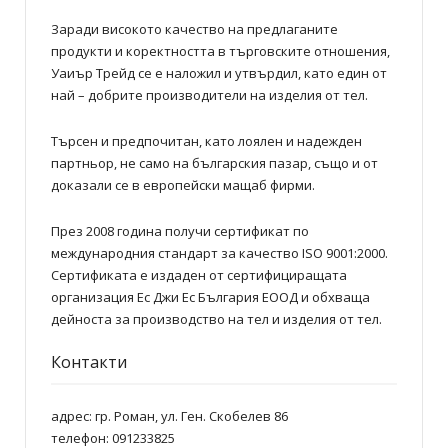
Заради високото качество на предлаганите
продукти и коректността в търговските отношения,
Уаиър Трейд се е наложил и утвърдил, като един от
най – добрите производители на изделия от тел.
Търсен и предпочитан, като лоялен и надежден
партньор, не само на българския пазар, също и от
доказали се в европейски мащаб фирми.
През 2008 година получи сертификат по
международния стандарт за качество ISO 9001:2000.
Сертификата е издаден от сертифициращата
организация Ес Джи Ес България ЕООД и обхваща
дейноста за производство на тел и изделия от тел.
Контакти
адрес: гр. Роман, ул. Ген. Скобелев 86
телефон: 091233825