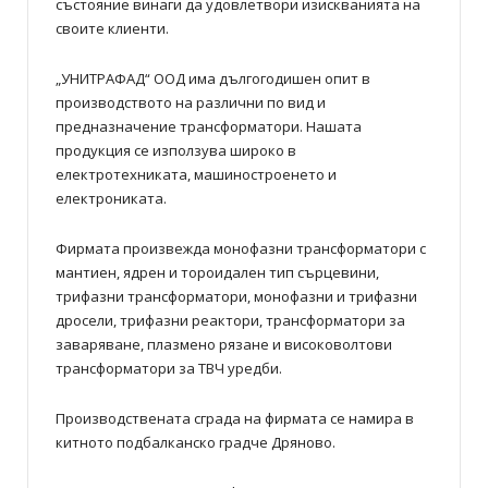
състояние винаги да удовлетвори изискванията на
своите клиенти.
„УНИТРАФАД“ ООД има дългогодишен опит в
производството на различни по вид и
предназначение трансформатори. Нашата
продукция се използува широко в
електротехниката, машиностроенето и
електрониката.
Фирмата произвежда монофазни трансформатори с
мантиен, ядрен и тороидален тип сърцевини,
трифазни трансформатори, монофазни и трифазни
дросели, трифазни реактори, трансформатори за
заваряване, плазмено рязане и високоволтови
трансформатори за ТВЧ уредби.
Производствената сграда на фирмата се намира в
китното подбалканско градче Дряново.