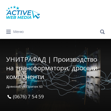
Search
for:
Search
Меню
for:
УНИТРАФАД | Производство
на трансформатори, дросели,
компоненти
Дряново, ул. Припек 63
(0676) 7 54 59