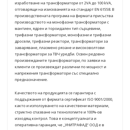
изработване на трансформатори от 2VA до 100 kVA,
отговарящи на изискванията на стандарт EN 61558. В
производствената програма на фирмата присъства
производството на монофазни трансформатори с
мантиен, ядрен и тороидален тип сърцевини,
трифазни трансформатори, монофазни и трифазни
дросели, трифазни реактори, трансформатори за
заваряване, плазмено рязане и високоволтови
трансформатори за ТВЧ уредби. Освен редовно
произвежданите трансформатори, по заявки на
клиенти се произвеждат различни по мощност и
напрежения трансформатори със специално
предназначение.
Качеството на продукцията се гарантира с
поддържания от фирмата сертификат ISO 9001/2000,
както и използуването на качествени материали,
стриктно спазване на технологиите и 100%-ов
изходящ контрол. Това е концептуалната и
оперативна гаранция, че „УНИТРАФАД“ ООД е в