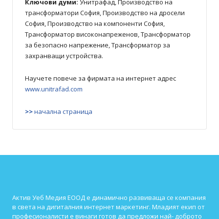
Ключови думи:
Унитрафад, Производство на
трансформатори София, Производство на дросели
София, Производство на компоненти София,
Трансформатор високонапреженов, Трансформатор
за безопасно напрежение, Трансформатор за
захранващи устройства.
Научете повече за фирмата на интернет адрес
www.unitrafad.com
>>
начална страница
Актив Уеб Медия ЕООД е динамично развиваща се компания
в света на дигиталния интернет маркетинг. Младият екип от
професионалисти е винаги готов да предложи най- доброто