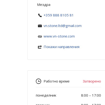
Мездра
+359 888 8105 81
vn.stone.ltd@gmail.com
www.vn-stone.com
Покажи направления
Работно време
Затворено
понеделник
8:00
–
17:00
вторник
8:00
–
17:00