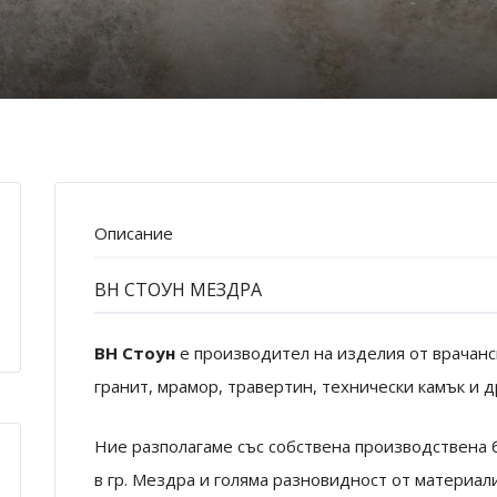
Описание
ВН СТОУН МЕЗДРА
ВН Стоун
е производител на изделия от врачанск
гранит, мрамор, травертин, технически камък и д
Ние разполагаме със собствена производствена б
в гр. Мездра и голяма разновидност от материали