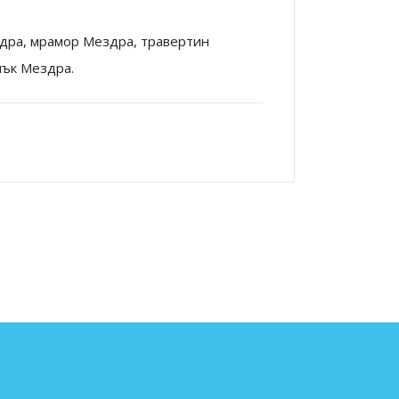
ра, мрамор Мездра, травертин
мък Мездра.