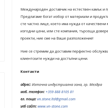
Международен доставчик на естествен камък и п
Предлагаме богат избор от материали и продукти
сте частно лице, което има нужда от качествени
изгодни цени, или сте компания, търсеща довер
проекти, ние сме на Ваше разположение!
Ние се стремим да доставим перфектно обслужв
клиентските нужди на достъпни цени.
Контакти
адрес:
Източна индустриална зона, гр. Мездра
моб. телефон:
+359 888 8105 81
ел. поща:
vn.stone.ltd@gmail.com
уеб сайт:
www.vn-stone.com