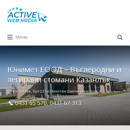
Search
for:
Search
Меню
for:
Юнимет ЕООД – Въглеродни и
легирани стомани Казанлък
гр. Казанлък, бул 23 ти Пехотен Шипченски полк 151
0431 65 570, 0431 67 313