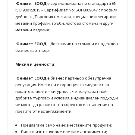
Юнимет ЕООД
е сертифицирана по станадарта EN
ISO 9001:2015 – Сертификат No: SOF6009047 с профил/
дейност: „Търговия с метали, специални и легирани,
метални профили, тръби, листова стомана и други
метални изделия”.
Юнимет ЕООД
– Доставчик на стомани и надежден
бизнес партньор.
Мисия и ценности
Юнимет ЕООД
е бизнес партньор с безупречна
репутация. Името ни e гаранция за сигурност за
нашите клиенти – сигурност, че получават най-
добрите търговски условия, индивидуален подход и
че могат да разчитат на коректно изпълнение на
поетите от нас ангажименти.
Предлагаме само най-качествените продукти;
Винаги изпълняваме поетите ангажименти;