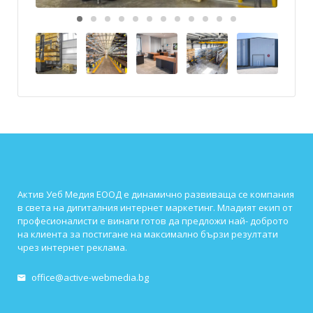
Актив Уеб Медия ЕООД е динамично развиваща се компания
в света на дигиталния интернет маркетинг. Младият екип от
професионалисти е винаги готов да предложи най- доброто
на клиента за постигане на максимално бързи резултати
чрез интернет реклама.
office@active-webmedia.bg