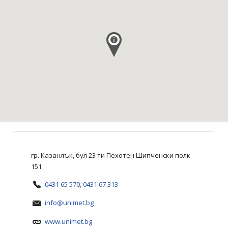
гр. Казанлък, бул 23 ти Пехотен Шипченски полк
151
0431 65 570, 0431 67 313
info@unimet.bg
www.unimet.bg