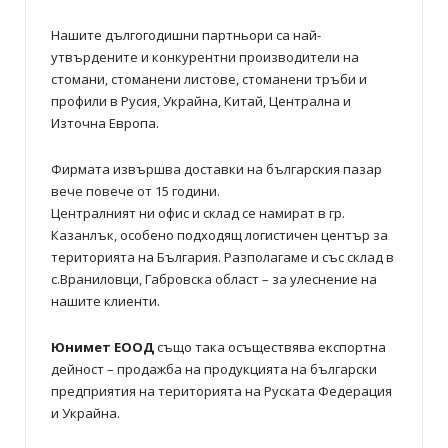
Нашите дългогодишни партньори са най-
утвърдените и конкурентни производители на
стомани, стоманени листове, стоманени тръби и
профили в Русия, Украйна, Китай, Централна и
Източна Европа.
Фирмата извършва доставки на българския пазар
вече повече от 15 години.
Централният ни офис и склад се намират в гр.
Казанлък, особено подходящ логистичен център за
територията на България. Разполагаме и със склад в
с.Враниловци, Габровска област – за улеснение на
нашите клиенти.
Юнимет ЕООД
също така осъществява експортна
дейност – продажба на продукцията на български
предприятия на територията на Руската Федерация
и Украйна.