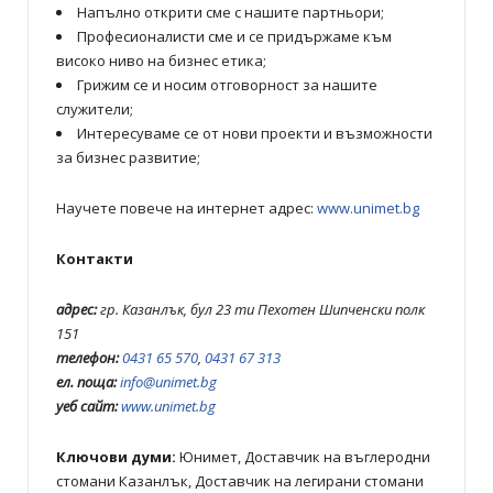
Напълно открити сме с нашите партньори;
Професионалисти сме и се придържаме към
високо ниво на бизнес етика;
Грижим се и носим отговорност за нашите
служители;
Интересуваме се от нови проекти и възможности
за бизнес развитие;
Научете повече на интернет адрес:
www.unimet.bg
Контакти
адрес:
гр. Казанлък, бул 23 ти Пехотен Шипченски полк
151
телефон:
0431 65 570
,
0431 67 313
ел. поща:
info@unimet.bg
уеб сайт:
www.unimet.bg
Ключови думи:
Юнимет, Доставчик на въглеродни
стомани Казанлък, Доставчик на легирани стомани